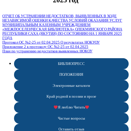
ОТЧЕТ ОБ УСТРАНЕНИИ НЕДОСТАТКОВ, ВЫЯВЛЕННЫХ В ХОДЕ
НЕЗАВИСИМОЙ ОЦЕНКИ КАЧЕСТВА УСЛОВИЙ ОКАЗАНИЯ УСЛУГ
МУНИЦИПАЛЬНЫМ КАЗЕННЫМ УЧРЕЖДЕНИЕМ
«МЕЖПОСЕЛЕНЧЕСКАЯ БИБЛИОТЕКА» ОЛЕКМИНСКОГО РАЙОНА
РЕСПУБЛИКИ САХА (ЯКУТИЯ) ПО СОСТОЯНИЮ НА 1 ЯНВАРЯ 2025
ГОДА
Протокол ОС №2-25 от 02.04.2025 О результатах НОКУОУ
Приложение 2 к протоколу ОС №2-25 от 02.04.2025
План по устранению недостатков выявленных НОКОУ
БИБЛИОПРЕСС
ПОЛОЖЕНИЯ
Электронные каталоги
Край родной в поэзии и прозе
Я люблю Читать
Частые вопросы
Оставить отзыв