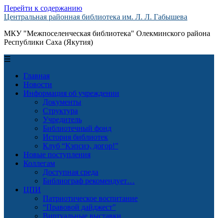
Перейти к содержанию
Центральная районная библиотека им. Л. Л. Габышева
МКУ "Межпоселенческая библиотека" Олекминского района
Республики Саха (Якутия)
☰
Главная
Новости
Информация об учреждении
Документы
Структура
Учредитель
Библиотечный фонд
История библиотек
Клуб “Кэпсиэ, догор!”
Новые поступления
Коллегам
Доступная среда
Библиограф рекомендует…
ЦПИ
Патриотическое воспитание
“Правовой дайджест”
Виртуальные выставки