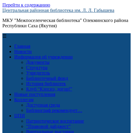
Перейти к содержанию
Центральная районная библиотека им. Л. Л. Габышева
МКУ "Межпоселенческая библиотека" Олекминского района
Республики Саха (Якутия)
☰
Главная
Новости
Информация об учреждении
Документы
Структура
Учредитель
Библиотечный фонд
История библиотек
Клуб “Кэпсиэ, догор!”
Новые поступления
Коллегам
Доступная среда
Библиограф рекомендует…
ЦПИ
Патриотическое воспитание
“Правовой дайджест”
Виртуальные выставки