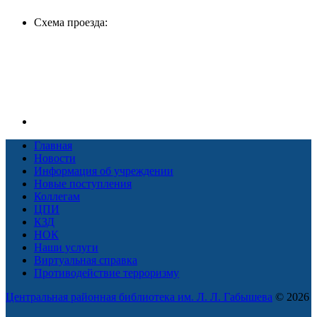
Схема проезда:
Главная
Новости
Информация об учреждении
Новые поступления
Коллегам
ЦПИ
КЗД
НОК
Наши услуги
Виртуальная справка
Противодействие терроризму
Центральная районная библиотека им. Л. Л. Габышева
© 2026