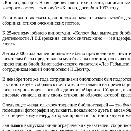
«Кэпсиэ, догор!». На вечере звучали стихи, песни, написанн
которого состоялась в клубе «Кэпсиэ, догор!» в 1993 году.
Если можно так сказать, он положил начало «издательской» дея
сборники стихов олекминских поэтов.
К 25-летнему юбилею киностудии «Колос» был выпущен биобибл
деятельности Л.В.Березкина, список снятых кино — и видеофи
клуба.
Летом 2000 года нашей библиотеке было присвоено имя писате
читателям была представлена музейная экспозиция, посвященно
презентация биобиблиографического указателя «Лев Габышев: 
сотрудником нашей библиотекой Н.Дехтяр.
В декабре того же года сотрудниками библиотеки был подгото
гостиной клуба собрались почитатели ее таланта на презентац
литературно-творческого объединения «Чароит». Сборник, вы
впервые увидела книгу своих стихов, на обложке которой красо
Следующее «издательское» творение библиотекарей — это букле
помещены фотографии музыканта, вокального дуэта и ансамбля
его творческому вечеру, который прошел в гостиной клуба в ма
Занимаясь выпуском библиографических указателей, сборников 
творческое наследие наших земляков. По этим изданиям можно