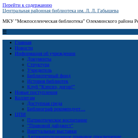
Перейти к содержанию
Центральная районная библиотека им. Л. Л. Габышева
МКУ "Межпоселенческая библиотека" Олекминского района Ре
☰
Главная
Новости
Информация об учреждении
Документы
Структура
Учредитель
Библиотечный фонд
История библиотек
Клуб “Кэпсиэ, догор!”
Новые поступления
Коллегам
Доступная среда
Библиограф рекомендует…
ЦПИ
Патриотическое воспитание
“Правовой дайджест”
Виртуальные выставки
Антикоррупционное правовое просвещение