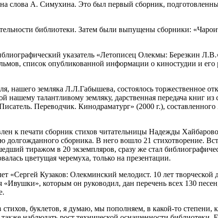
ые на слова А. Симухина. Это был первый сборник, подготовле
тельности библиотеки. Затем были выпущены сборники: «Чароит: 
иографический указатель «Летописец Олекмы: Березкин Л.В.». 
льмов, список опубликованной информации о киностудии и его р
ля, нашего земляка Л.Л.Габышева, состоялось торжественное от
й нашему талантливому земляку, дарственная передача книг из 
Писатель. Переводчик. Кинодраматург» (2000 г.), составленно
влен к печати сборник стихов читательницы Надежды Хайбарово
ию долгожданного сборника. В него вошло 21 стихотворение. Вс
шедший тиражом в 20 экземпляров, сразу же стал библиографич
валась цветущая черемуха, только на презентации.
т «Сергей Кузаков: Олекминский мелодист. 10 лет творческой де
 «Ивушки», которым он руководил, дан перечень всех 130 песен
е.
стихов, буклетов, я думаю, мы пополняем, в какой-то степени, 
 также наблюдать рост технической оснащенности библиотеки. 