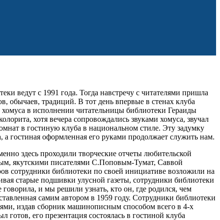
еки ведут с 1991 года. Тогда навстречу с читателями пришла
в, обычаев, традиций. В тот день впервые в стенах клуба
ков хомуса в исполнении читательницы библиотеки Гераиды
олорита, хотя вечера сопровождались звуками хомуса, звучал
комнат в гостиную клуба в национальном стиле. Эту задумку
а, а гостиная оформленная его руками продолжает служить нам.
менно здесь проходили творческие отчеты любительской
вым, якутскими писателями С.Поповым-Тумат, Саввой
ов сотрудники библиотеки по своей инициативе возложили на
ивая старые подшивки улусной газеты, сотрудники библиотеки
говорила, и мы решили узнать, кто он, где родился, чем
оставленная самим автором в 1959 году. Сотрудники библиотеки
иями, издав сборник машинописным способом всего в 4-х
ыл готов, его презентация состоялась в гостиной клуба