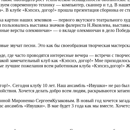
льзуем современную технику — компьютер, сканнер и т.д. В наш
». В клубе «Кэпсиэ, догор!» прошла презентация сборника ее с
вка картин наших земляков — первого якутского театрального х
 пользовались выставка значков фалериста Н.Яковлева, выставка
ные версты олекминчан» — о вкладе олекминчан в дело Победы, 
ервые звучат песни. Это как бы своеобразная творческая мастерс
де, где часто проводятся интересные вечера — встречи с творч
такой замечательный клуб как «Кэпсиэ, догор!» Мне приходилось 
ые лучшие пожелания всем работникам клуба «Кэпсиэ,догор!» Же
гор!». Сегодня клубу 10 лет. Наш ансамбль «Ивушки» не раз был 
койствия. Хочется делать добро всем людям, раскрываются затае
ной Мироненко СергеемКузаковым. В новый год хочется загадать
ас ансамбль «Ивушки». В мае будет 3 года как мы вместе. Хочетс