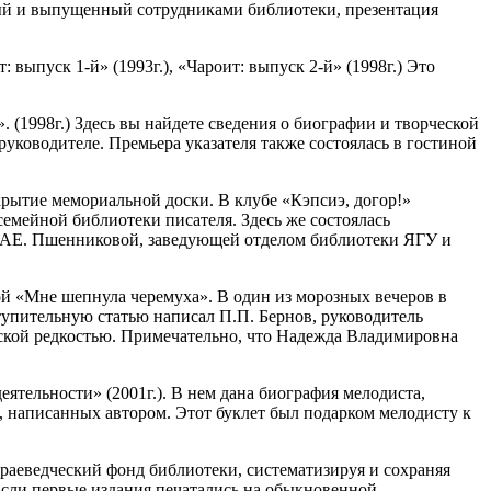
нный и выпущенный сотрудниками библиотеки, презентация
выпуск 1-й» (1993г.), «Чароит: выпуск 2-й» (1998г.) Это
(1998г.) Здесь вы найдете сведения о биографии и творческой
уководителе. Премьера указателя также состоялась в гостиной
крытие мемориальной доски. В клубе «Кэпсиэ, догор!»
семейной библиотеки писателя. Здесь же состоялась
го АЕ. Пшенниковой, заведующей отделом библиотеки ЯГУ и
й «Мне шепнула черемуха». В один из морозных вечеров в
тупительную статью написал П.П. Бернов, руководитель
еской редкостью. Примечательно, что Надежда Владимировна
ятельности» (2001г.). В нем дана биография мелодиста,
, написанных автором. Этот буклет был подарком мелодисту к
краеведческий фонд библиотеки, систематизируя и сохраняя
Если первые издания печатались на обыкновенной