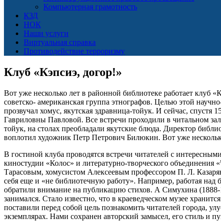
Компьютерная грамотность
КЗД
НОК
Наши услуги
Виртуальная справка
Противодействие терроризму
Клуб «Кэпсиэ, догор!»
Вот уже несколько лет в районной библиотеке работает клуб «К
советско- американская группа этнографов. Целью этой научно-
прозвучал хомус, якутская здравница-тойук. И сейчас, спустя 
Гавриловны Павловой. Все встречи проходили в читальном зале
тойук, на столах преобладали якутские блюда. Директор библи
воплотил художник Петр Петрович Билюкин. Вот уже несколько 
В гостиной клуба проводятся встречи читателей с интересным
киностудии «Колос» и литературно-творческого объединения 
Тарасовым, хомусистом Алексеевым профессором П. Л. Казаря
себя еще и «не библиотечную работу». Например, работая над
обратили внимание на публикацию стихов. А Симухина (1888-196
занимался. Стало известно, что в краеведческом музее хранитс
поставили перед собой цель познакомить читателей города, ул
экземплярах. Нами сохранен авторский замысел, его стиль и пу