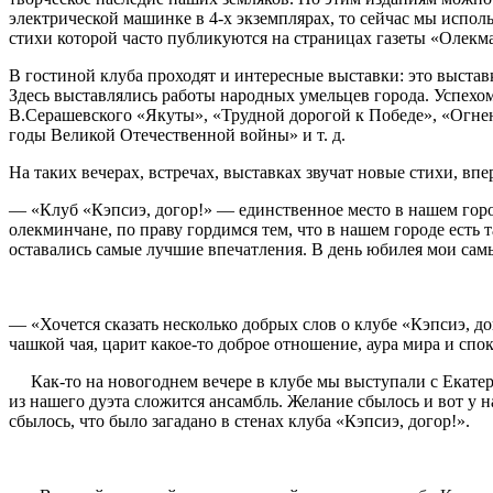
электрической машинке в 4-х экземплярах, то сейчас мы испо
стихи которой часто публикуются на страницах газеты «Олекма
В гостиной клуба проходят и интересные выставки: это выста
Здесь выставлялись работы народных умельцев города. Успехом
В.Серашевского «Якуты», «Трудной дорогой к Победе», «Огнен
годы Великой Отечественной войны» и т. д.
На таких вечерах, встречах, выставках звучат новые стихи, вп
— «Клуб «Кэпсиэ, догор!» — единственное место в нашем горо
олекминчане, по праву гордимся тем, что в нашем городе есть 
оставались самые лучшие впечатления. В день юбилея мои сам
— «Хочется сказать несколько добрых слов о клубе «Кэпсиэ, до
чашкой чая, царит какое-то доброе отношение, аура мира и спо
Как-то на новогоднем вечере в клубе мы выступали с Екатери
из нашего дуэта сложится ансамбль. Желание сбылось и вот у н
сбылось, что было загадано в стенах клуба «Кэпсиэ, догор!».