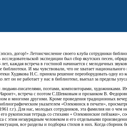
эпсиэ, догор!» Летоисчисление своего клуба сотрудники библиот
 исследовательской экспедиции был сбор якутских песен, обрядо
15 лет, каждая встреча в гостиной начинается с мелодичных зву
 библиотеки. И мы чувствовали, что не хватает национального к
отеки Худякова Н.С. приняла решение переоборудовать одну из 
лет он не работает у нас в библиотеке, выехал за пределы улус
и людьми-писателями, поэтами, композиторами, художниками. И
«Чароит», встреча с поэтом С.Шевковым и прозаиком В. Федоро
ном и многими другими. Кроме проведения традиционных вечер
 библиографическим указателем «Олекминск в печати», просматр
1 г.г). Для нас, молодых сотрудников, эта фамилия ни о чем не 
я его рукописная тетрадь со стихами « Олекминские пейзажи», с
уса с этим незаурядным человеком и его отдельными произведен
нктуация, все разделы и подборка стихов в них. Когда сборник б