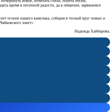
почерпнуть новое, почитать стихи, попеть песни,
десь время в песенной радости, да в общении, заряжаемся
аснет огонек нашего камелька, собирая в тесный круг новых и
 Чайковского зовет».
Надежда Хайбарова.