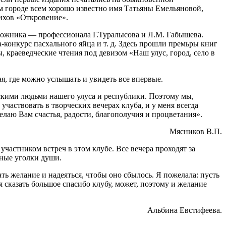
ем городе всем хорошо известно имя Татьяны Емельяновой,
тихов «Откровение».
удожника — профессионала Г.Туралысова и Л.М. Габышева.
-конкурс пасхального яйца и т. д. Здесь прошли премьры книг
краеведческие чтения под девизом «Наш улус, город, село в
кая, где можно услышать и увидеть все впервые.
ескими людьми нашего улуса и республики. Поэтому мы,
участвовать в творческих вечерах клуба, и у меня всегда
лаю Вам счастья, радости, благополучия и процветания».
Мясников В.П.
участником встреч в этом клубе. Все вечера проходят за
нные уголки души.
 желание и надеяться, чтобы оно сбылось. Я пожелала: пусть
я сказать большое спасибо клубу, может, поэтому и желание
Альбина Евстифеева.