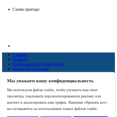
Схема проезда:
Главная
Новости
Информация об учреждении
Новые поступления
Коллегам
ЦПИ
Мы уважаем вашу конфиденциальность
КЗД
НОК
Мы используем файлы cookie, чтобы улучшить ваш опыт
Наши услуги
просмотра, показывать персонализированную рекламу или
Виртуальная справка
Противодействие терроризму
контент и анализировать наш трафик. Нажимая «Принять все»,
вы соглашаетесь на использование наших файлов cookie.
Центральная районная библиотека им. Л. Л. Габышева
© 2026