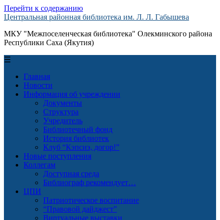
Перейти к содержанию
Центральная районная библиотека им. Л. Л. Габышева
МКУ "Межпоселенческая библиотека" Олекминского района
Республики Саха (Якутия)
☰
Главная
Новости
Информация об учреждении
Документы
Структура
Учредитель
Библиотечный фонд
История библиотек
Клуб “Кэпсиэ, догор!”
Новые поступления
Коллегам
Доступная среда
Библиограф рекомендует…
ЦПИ
Патриотическое воспитание
“Правовой дайджест”
Виртуальные выставки