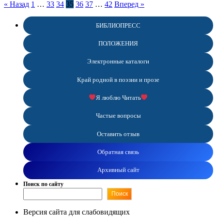
Пагинация
« Назад
1
…
33
34
35
36
37
…
42
Вперед »
записей
БИБЛИОПРЕСС
ПОЛОЖЕНИЯ
Электронные каталоги
Край родной в поэзии и прозе
Я люблю Читать
Частые вопросы
Оставить отзыв
Обратная связь
Архивный сайт
Поиск по сайту
Поиск
Версия сайта для слабовидящих