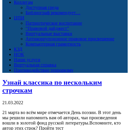
Коллегам
Доступная среда
Библиограф рекомендует…
ЦПИ
Патриотическое воспитание
“Правовой дайджест”
Виртуальные выставки
Антикоррупционное правовое просвещение
Компьютерная грамотность
КЗД
НОК
Наши услуги
Виртуальная справка
Противодействие терроризму
Узнай классика по нескольким
строчкам
21.03.2022
21 марта во всём мире отмечается День поэзии. В этот день
мы решили напомнить вам об авторах, чьи произведения
вошли в золотой фонд русской литературы.Вспомните, кто
автор этих строк? Пройти тест