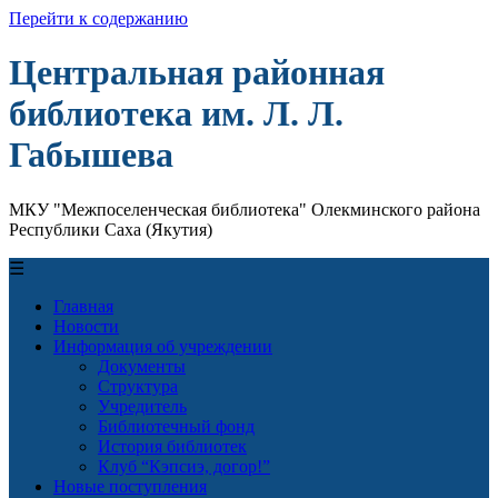
Перейти к содержанию
Центральная районная
библиотека им. Л. Л.
Габышева
МКУ "Межпоселенческая библиотека" Олекминского района
Республики Саха (Якутия)
☰
Главная
Новости
Информация об учреждении
Документы
Структура
Учредитель
Библиотечный фонд
История библиотек
Клуб “Кэпсиэ, догор!”
Новые поступления