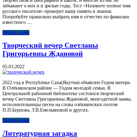
творчеством и биографией в школе, и многие из нас не
забывают о них и в зрелые годы. Тест «Назовите полное имя
русского писателя» проверит вашу память и знания.
Попробуйте правильно выбрать имя и отчество по фамилии
известного …
Читать далее
Творческий вечер Светланы
Григорьевны Ждановой
05.03.2022
2022 год в Республике Саха(Якутия) объявлен Годом матери.
В Олёкминском районе — Годом молодой семьи. В
Центральной районной библиотеке состоялся творческий
вечер Светланы Григорьевны Ждановой, многодетной мамы,
исполнительницы песен на слова олёкминских поэтов
П.П.Бернова, Т.В.Емельяновой и других.
Читать далее
Литературная загадка