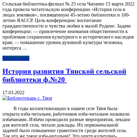
Сельская библиотека-филиал № 25 села Чапаево 15 марта 2022
года провела читательскую конференцию «История села в
лицах земляков», посвященную 45-летию библиотеки и 100-
летию ЯАССР. Цель конференции: воспитание
гражданственности и чувства любви к малой Родине. Задачи
конференции: — привлечение внимания общественности к
проблемам сохранения культурного и исторического наследия
края; — повышение уровня духовной культуры человека,
интереса …
Читать далее
История развития Тянской сельской
библиотеки ф.№20
17.03.2022
В годы коллективизации в нашем селе Тяня была
открыта изба-читальня, работников изба-читальни называли
избачанами. Избачи проводили разные мероприятия, лекции
для жителей села, читали доклады. Их первоначальной
задачей было повышение грамотности среди жителей села.
Так что же такое изба-читальня? Это центр культурно-