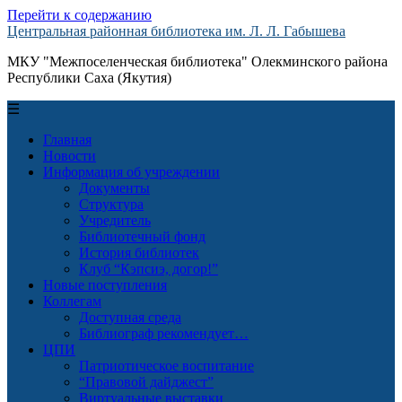
Перейти к содержанию
Центральная районная библиотека им. Л. Л. Габышева
МКУ "Межпоселенческая библиотека" Олекминского района
Республики Саха (Якутия)
☰
Главная
Новости
Информация об учреждении
Документы
Структура
Учредитель
Библиотечный фонд
История библиотек
Клуб “Кэпсиэ, догор!”
Новые поступления
Коллегам
Доступная среда
Библиограф рекомендует…
ЦПИ
Патриотическое воспитание
“Правовой дайджест”
Виртуальные выставки