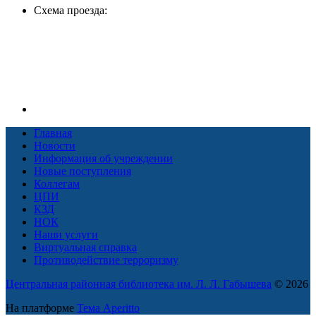
Схема проезда:
Главная
Новости
Информация об учреждении
Новые поступления
Коллегам
ЦПИ
КЗД
НОК
Наши услуги
Виртуальная справка
Противодействие терроризму
Центральная районная библиотека им. Л. Л. Габышева
© 2026
На платформе
Тема Aperitto