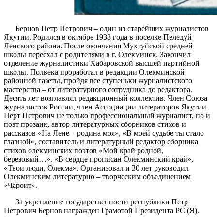
Бернов Петр Петрович – один из старейших журналистов
Якутии. Родился в октябре 1938 года в поселке Пеледуй
Ленского района. После окончания Мухтуйской средней
школы переехал с родителями в г. Олекминск. Закончил
отделение журналистики Хабаровской высшей партийной
школы. Полвека проработал в редакции Олекминской
районной газеты, пройдя все ступеньки журналистского
мастерства – от литературного сотрудника до редактора.
Десять лет возглавлял редакционный коллектив. Член Союза
журналистов России, член Ассоциации литераторов Якутии.
Перт Петрович не только профессиональный журналист, но и
поэт прозаик, автор литературных сборников стихов и
рассказов «На Лене – родина моя», «В моей судьбе ты стало
главной», составитель и литературный редактор сборника
стихов олекминских поэтов «Мой край родной,
березовый…». «В сердце прописан Олекминский край»,
«Твои люди, Олекма». Организовал и 30 лет руководил
Олекминским литературно – творческим объединением
«Чароит».
За укрепление государственности республики Петр
Петрович Бернов награжден Грамотой Президента РС (Я).