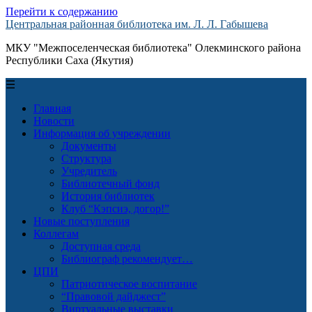
Перейти к содержанию
Центральная районная библиотека им. Л. Л. Габышева
МКУ "Межпоселенческая библиотека" Олекминского района
Республики Саха (Якутия)
☰
Главная
Новости
Информация об учреждении
Документы
Структура
Учредитель
Библиотечный фонд
История библиотек
Клуб “Кэпсиэ, догор!”
Новые поступления
Коллегам
Доступная среда
Библиограф рекомендует…
ЦПИ
Патриотическое воспитание
“Правовой дайджест”
Виртуальные выставки